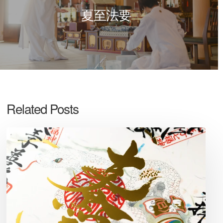
夏至法要
令
和
7
年
新
年
干
支