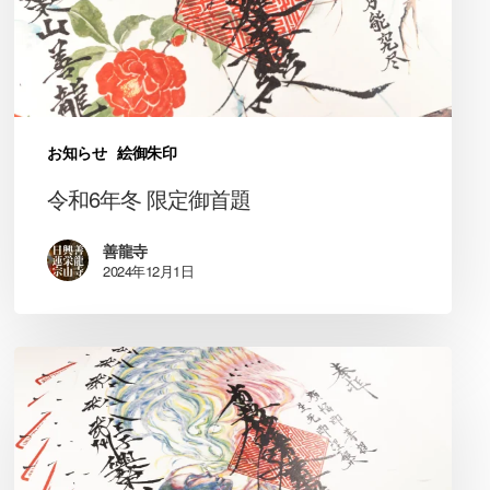
御
首
題
お知らせ
絵御朱印
令和6年冬 限定御首題
善龍寺
2024年12月1日
令
和
6
年
秋
限