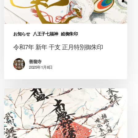
正
月
特
別
御
お知らせ
八王子七福神
絵御朱印
朱
印
令和7年 新年 干支 正月特別御朱印
善龍寺
2025年1月8日
令
和
6
年
冬
限
定